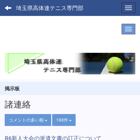
埼玉県高体連テニス専門部
Toggl
掲示板
諸連絡
コメントの多い順
100件
R6新人大会の派遣文書の訂正について