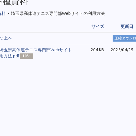
各種資料
資料
>
埼玉県高体連テニス専門部Webサイトの利用方法
サイズ
更新日
つ上へ
圧縮ダウン
埼玉県高体連テニス専門部Webサイト
204 KB
2025/04/25
用方法.pdf
1031