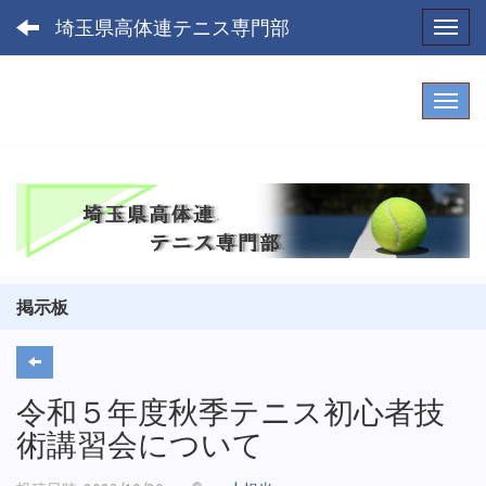
埼玉県高体連テニス専門部
Toggl
掲示板
令和５年度秋季テニス初心者技
術講習会について