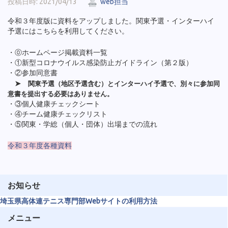
投稿日時: 2021/04/13
web担当
令和３年度版に資料をアップしました。関東予選・インターハイ
予選にはこちらを利用してください。
・⓪ホームページ掲載資料一覧
・①新型コロナウイルス感染防止ガイドライン（第２版）
・②参加同意書
➤
関東予選（地区予選含む）とインターハイ予選で、
別々に参加同
意書を提出する必要はありません。
・③個人健康チェックシート
・④チーム健康チェックリスト
・⑤関東・学総（個人・団体）出場までの流れ
令和３年度各種資料
お知らせ
埼玉県高体連テニス専門部Webサイトの利用方法
メニュー