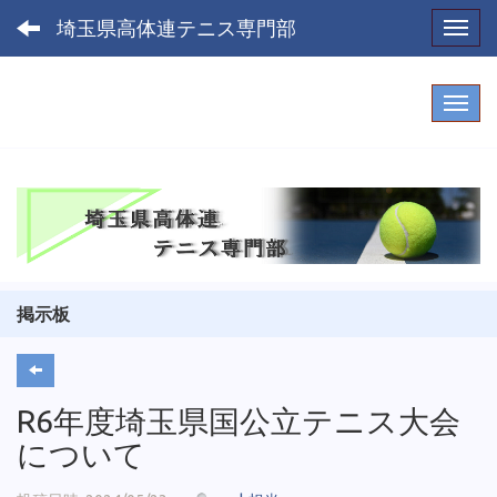
埼玉県高体連テニス専門部
Toggl
掲示板
R6年度埼玉県国公立テニス大会
について