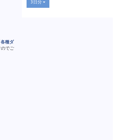
3日分
「
各種ダ
すのでご