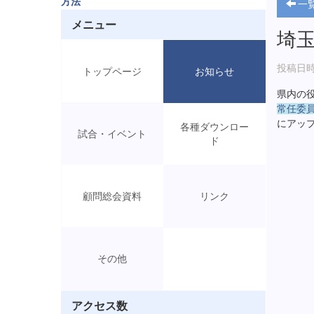
方法
一
メニュー
埼
投稿日時: 
トップページ
お知らせ
県内の
常任委員
にアッ
各種ダウンロー
試合・イベント
ド
顧問総会資料
リンク
その他
アクセス数