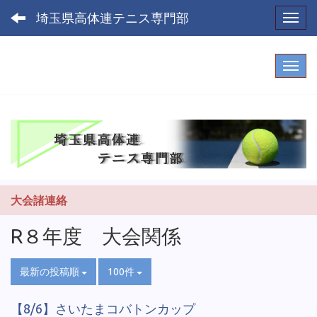
埼玉県高体連テニス専門部
Toggl
大会諸連絡
R８年度 大会関係
最新の投稿順
100件
【8/6】さいたまコバトンカップ