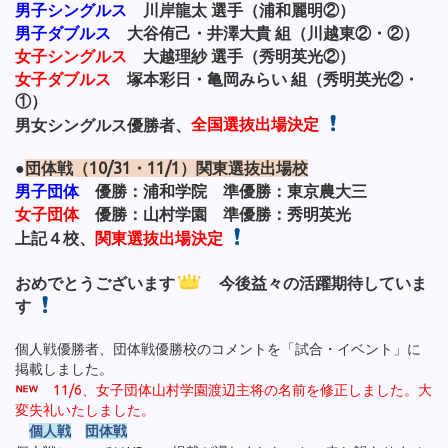
男子シングルス
川岸龍太 選手（浦和麗明②）
男子ダブルス
大谷侑己・井澤大貴 組（川越東②・②）
女子シングルス
大越理紗 選手（秀明英光②）
女子ダブルス
塚本彩日・亀岡みらい 組（秀明英光②・
①）
男女シングルス優勝者、
全国選抜出場決定
●
団体戦（10/31・11/1）関東選抜出場校
男子団体
優勝：浦和学院 準優勝：東京農大三
女子団体
優勝：山村学園 準優勝：秀明英光
上記４校、
関東選抜出場決定
おめでとうございます
今後益々の活躍期待していま
す
個人戦優勝者、団体戦優勝校のコメントを「試合・イベント」に
掲載しました。
11/6、女子団体山村学園渡辺主将の名前を修正しました。大
変失礼いたしました。
個人戦
団体戦