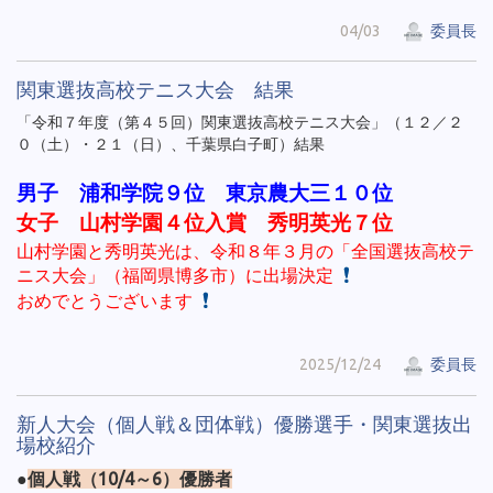
04/03
委員長
関東選抜高校テニス大会 結果
「令和７年度（第４５回）関東選抜高校テニス大会」（１２／２
０（土）・２１（日）、千葉県白子町）結果
男子 浦和学院９位 東京農大三１０位
女子 山村学園４位入賞 秀明英光７位
山村学園と秀明英光は、令和８年３月の「全国選抜高校テ
ニス大会」（福岡県博多市）に出場決定
おめでとうございます
2025/12/24
委員長
新人大会（個人戦＆団体戦）優勝選手・関東選抜出
場校紹介
●
個人戦（10/4～6）優勝者