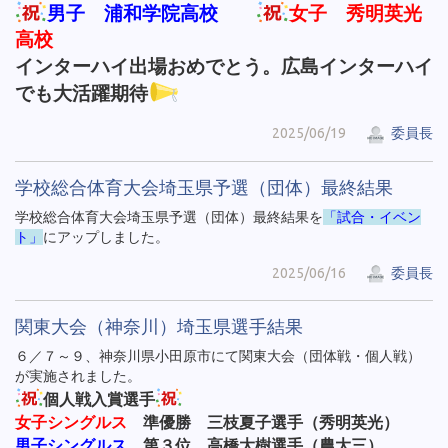
男子 浦和学院高校
女子 秀明英光
高校
インターハイ出場おめでとう。広島インターハイ
でも大活躍期待
2025/06/19
委員長
学校総合体育大会埼玉県予選（団体）最終結果
学校総合体育大会埼玉県予選（団体）最終結果を
「試合・イベン
ト」
にアップしました。
2025/06/16
委員長
関東大会（神奈川）埼玉県選手結果
６／７～９、神奈川県小田原市にて関東大会（団体戦・個人戦）
が実施されました。
個人戦入賞選手
女子シングルス
準優勝 三枝夏子選手（秀明英光）
男子シングルス
第３位 高橋大樹選手（農大三）