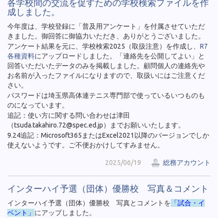
各学校間の交流を促すための学校検索ファイルを作
成しました。
今年度は、学校登録に「普及用アンケート」を付属させていただ
きました。御回答に御協力いただき、ありがとうございました。
アンケート結果を元に、学校検索2025（取扱注意）を作成し、
R7
各種資料
にアップロードしました。「連絡先を公開してよい」と
回答いただいたデータのみを掲載しました。顧問個人の連絡先や
お名前が入ったファイルになりますので、取扱いにはご注意くだ
さい。
パスワードは埼玉県高体連テニス専門部で使っているいつものも
のになっています。
追記：使い方に関する問い合わせは津田
（tsuda.takahiro.72@spec.ed.jp）までお願いいたします。
9.24追記：Microsoft365またはExcel2021以降のバージョンでしか
使えないようです。ご不便おかけしてすみません。
2025/06/19
総務アカウント
インターハイ予選（団体）優勝校 写真＆コメント
インターハイ予選（団体）優勝校 写真とコメントを
「試合・イ
ベント」
にアップしました。