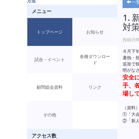
方法
一
メニュー
1.
対
トップページ
お知らせ
投稿日時: 
８月下
各種ダウンロー
暑熱・
試合・イベント
ド
追加で
明がな
安全
手、
顧問総会資料
リンク
場し
（資料
①「大
その他
②「新
アクセス数