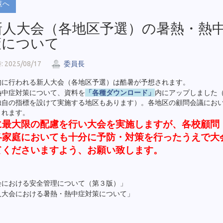
覧へ
 新人大会（各地区予選）の暑熱・熱
策について
2025/08/17
委員長
旬に行われる新人大会（各地区予選）は酷暑が予想されます。
熱中症対策について、資料を
「各種ダウンロード」
内にアップしました
独自の指標を設けて実施する地区もあります）。各地区の顧問会議にお
されます。
に最大限の配慮を行い大会を実施しますが、各校顧問
各家庭においても十分に予防・対策を行ったうえで大
てくださいますよう、お願い致します。
）
会における安全管理について（第３版）」
人大会における暑熱・熱中症対策について」