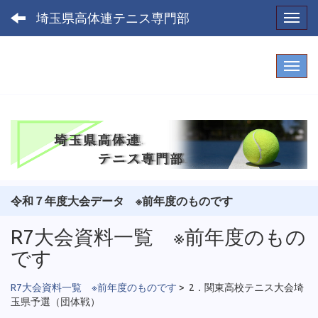
埼玉県高体連テニス専門部
Toggl
令和７年度大会データ ※前年度のものです
R7大会資料一覧 ※前年度のもの
です
R7大会資料一覧 ※前年度のものです
>
2．関東高校テニス大会埼
玉県予選（団体戦）