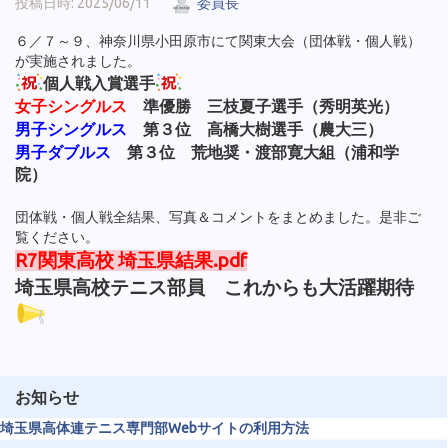
投稿日時: 2025/06/11
委員長
６／７～９、神奈川県小田原市にて関東大会（団体戦・個人戦）
が実施されました。
個人戦入賞選手
女子シングルス
準優勝 三枝夏子選手（秀明英光）
男子シングルス
第３位 高橋大樹選手（農大三）
男子ダブルス
第３位 荒地奨・渡部寛大組（浦和学
院）
団体戦・個人戦全結果、写真＆コメントをまとめました。是非ご
覧ください。
R7関東高校 埼玉県結果.pdf
埼玉県高校テニス部員 これからも大活躍期待
お知らせ
埼玉県高体連テニス専門部Webサイトの利用方法