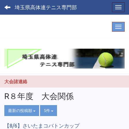
埼玉県高体連テニス専門部
Toggl
大会諸連絡
R８年度 大会関係
最新の投稿順
5件
【8/6】さいたまコバトンカップ