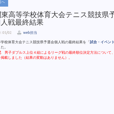
覧へ
 関東高等学校体育大会テニス競技県
個人戦最終結果
 05/02
web担当
等学校体育大会テニス競技県予選会個人戦の最終結果を「
試合・イベン
した。
記
男子ダブルス上位４組によるリーグ戦の最終順位決定方法について
を掲載しました（結果の変動はありません）。