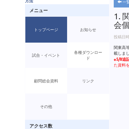
方法
一
メニュー
1.
会
トップページ
お知らせ
投稿日時:
関東高
各種ダウンロー
載しま
試合・イベント
ド
※5/8追
た資料
顧問総会資料
リンク
その他
アクセス数