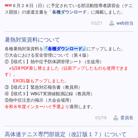
６月２８日（日）に予定されている部活動指導者講習会（テニ
ス競技）の派遣文書を「
各種ダウンロード
」に掲載しました。
05/21
web担当
暑熱対策資料について
各種暑熱対策資料を
「各種ダウンロード」
にアップしました。
①大会における安全管理について（第４版）
②【様式１】熱中症予防体調管理シート（生徒用）
※5/28 PDF差し替えました（以前アップしたものも使用できま
す）。
EXCEL版もアップしました。
③【様式２】緊急対応報告書（教員用）
④【様式３】WBGT実測値観測記録（教員用）
⑤熱中症注意の掲示（大会会場用）
令和８年度インターハイ予選より
適用します。
05/18
委員長
高体連テニス専門部規定（改訂版１７）について