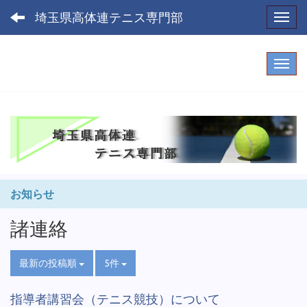
埼玉県高体連テニス専門部
Toggl
お知らせ
諸連絡
最新の投稿順
5件
指導者講習会（テニス競技）について