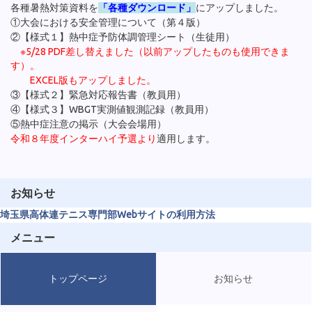
各種暑熱対策資料を
「各種ダウンロード」
にアップしました。
①大会における安全管理について（第４版）
②【様式１】熱中症予防体調管理シート（生徒用）
※5/28 PDF差し替えました（以前アップしたものも使用できま
す）。
EXCEL版もアップしました。
③【様式２】緊急対応報告書（教員用）
④【様式３】WBGT実測値観測記録（教員用）
⑤熱中症注意の掲示（大会会場用）
令和８年度インターハイ予選より
適用します。
お知らせ
埼玉県高体連テニス専門部Webサイトの利用方法
メニュー
トップページ
お知らせ