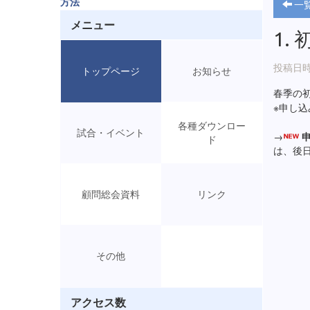
方法
一
メニュー
1.
投稿日時:
トップページ
お知らせ
春季の
※申し込
各種ダウンロー
試合・イベント
→
ド
は、後
顧問総会資料
リンク
その他
アクセス数