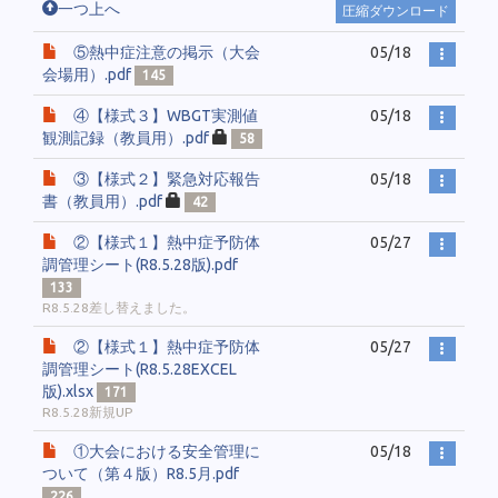
一つ上へ
圧縮ダウンロード
⑤熱中症注意の掲示（大会
05/18
会場用）.pdf
145
④【様式３】WBGT実測値
05/18
観測記録（教員用）.pdf
58
③【様式２】緊急対応報告
05/18
書（教員用）.pdf
42
②【様式１】熱中症予防体
05/27
調管理シート(R8.5.28版).pdf
133
R8.5.28差し替えました。
②【様式１】熱中症予防体
05/27
調管理シート(R8.5.28EXCEL
版).xlsx
171
R8.5.28新規UP
①大会における安全管理に
05/18
ついて（第４版）R8.5月.pdf
226