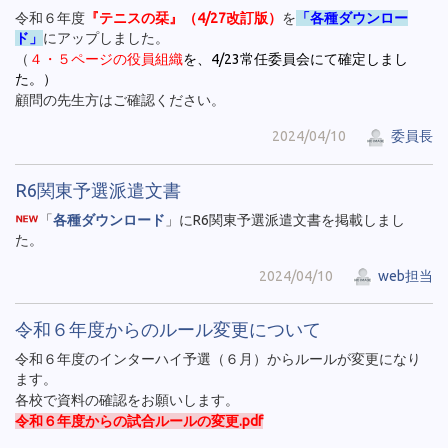
令和６年度
『テニスの栞』（4/27改訂版）
を
「各種ダウンロー
ド」
にアップしました。
（
４・５ページの役員組織
を、4/23常任委員会にて確定しまし
た。
）
顧問の先生方はご確認ください。
2024/04/10
委員長
R6関東予選派遣文書
「
各種ダウンロード
」にR6関東予選派遣文書を掲載しまし
た。
2024/04/10
web担当
令和６年度からのルール変更について
令和６年度のインターハイ予選（６月）からルールが変更になり
ます。
各校で資料の確認をお願いします。
令和６年度からの試合ルールの変更.pdf