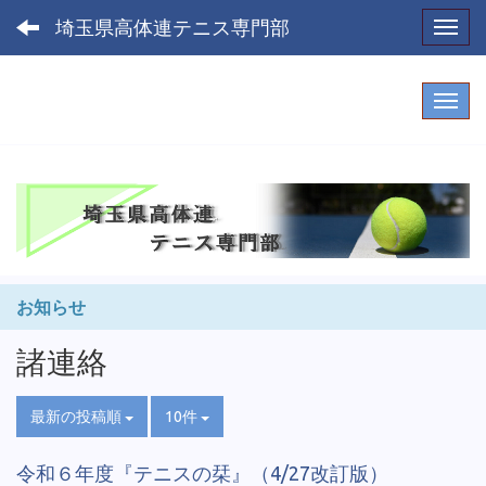
埼玉県高体連テニス専門部
Toggl
お知らせ
諸連絡
最新の投稿順
10件
令和６年度『テニスの栞』（4/27改訂版）