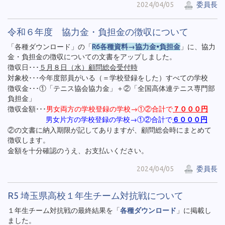
2024/04/05
委員長
令和６年度 協力金・負担金の徴収について
「各種ダウンロード」の「
R6各種資料→協力金•負担金
」に、協力
金・負担金の徴収についての文書をアップしました。
徴収日･･･
５月８日（水）顧問総会受付時
対象校･･･今年度部員がいる（＝学校登録をした）すべての学校
徴収金･･･①「テニス協会協力金」＋②「全国高体連テニス専門部
負担金」
徴収金額･･･
男女両方の学校登録の学校→①②合計で
７０００円
男女片方の学校登録の学校→①②合計で
６０００円
②の文書に納入期限が記してありますが、顧問総会時にまとめて
徴収します。
金額を十分確認のうえ、お支払いください。
2024/04/05
委員長
R5 埼玉県高校１年生チーム対抗戦について
１年生チーム対抗戦の最終結果を「
各種ダウンロード
」に掲載し
ました。