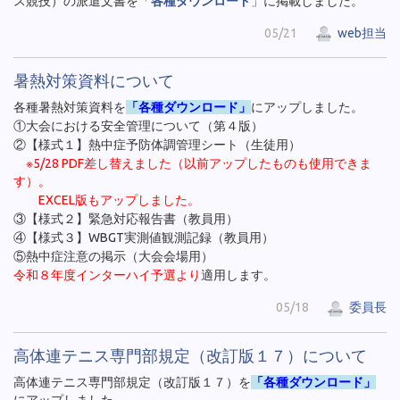
ス競技）の派遣文書を「
各種ダウンロード
」に掲載しました。
05/21
web担当
暑熱対策資料について
各種暑熱対策資料を
「各種ダウンロード」
にアップしました。
①大会における安全管理について（第４版）
②【様式１】熱中症予防体調管理シート（生徒用）
※5/28 PDF差し替えました（以前アップしたものも使用できま
す）。
EXCEL版もアップしました。
③【様式２】緊急対応報告書（教員用）
④【様式３】WBGT実測値観測記録（教員用）
⑤熱中症注意の掲示（大会会場用）
令和８年度インターハイ予選より
適用します。
05/18
委員長
高体連テニス専門部規定（改訂版１７）について
高体連テニス専門部規定（改訂版１７）を
「各種ダウンロード」
にアップしました。