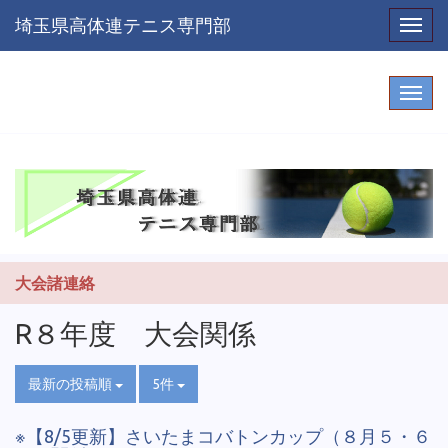
埼玉県高体連テニス専門部
Toggl
大会諸連絡
R８年度 大会関係
最新の投稿順
5件
※【8/5更新】さいたまコバトンカップ（８月５・６