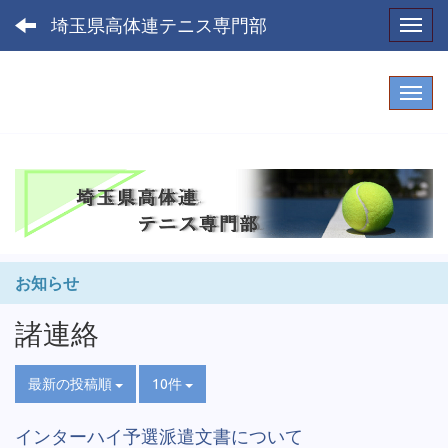
埼玉県高体連テニス専門部
Toggl
お知らせ
諸連絡
最新の投稿順
10件
インターハイ予選派遣文書について