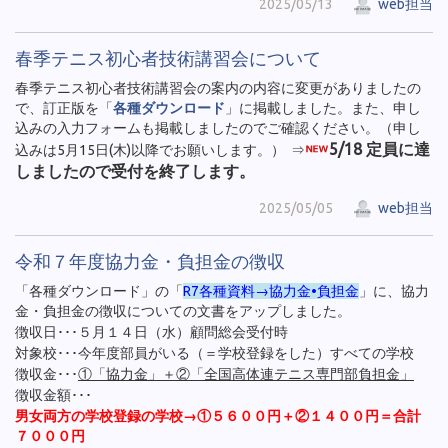
2025/05/13
web担当
春季テニス初心者技術講習会について
春季テニス初心者技術講習会の案内の内容に変更がありましたの
で、訂正版を「
各種ダウンロード
」に掲載しました。また、申し
込みの入力フォームも掲載しましたのでご確認ください。（申し
5/18 定員に達
込みは5月15日(木)以降でお願いします。） ⇒
しましたので受付を終了します。
2025/05/05
web担当
令和７年度協力金・負担金の徴収
「各種ダウンロード」の「
R7各種資料→協力金•負担金
」に、協力
金・負担金の徴収についての文書をアップしました。
徴収日･･･５月１４日（水）顧問総会受付時
対象校･･･今年度部員がいる（＝学校登録をした）すべての学校
徴収金･･･
①「協力金」＋②「全国高体連テニス専門部負担金」
徴収金額･･･
男女両方の学校登録の学校→①５６００円＋②１４００円＝合計
７０００円