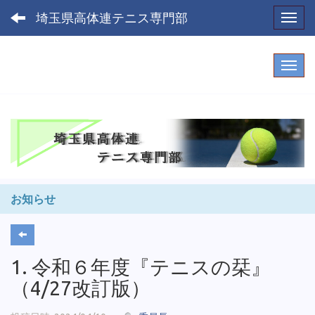
埼玉県高体連テニス専門部
Toggl
お知らせ
1. 令和６年度『テニスの栞』
（4/27改訂版）