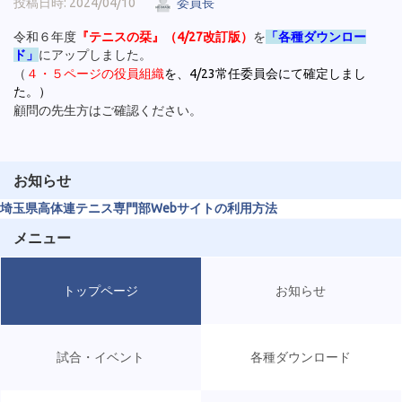
投稿日時: 2024/04/10
委員長
令和６年度
『テニスの栞』（4/27改訂版）
を
「各種ダウンロー
ド」
にアップしました。
（
４・５ページの役員組織
を、4/23常任委員会にて確定しまし
た。
）
顧問の先生方はご確認ください。
お知らせ
埼玉県高体連テニス専門部Webサイトの利用方法
メニュー
トップページ
お知らせ
試合・イベント
各種ダウンロード