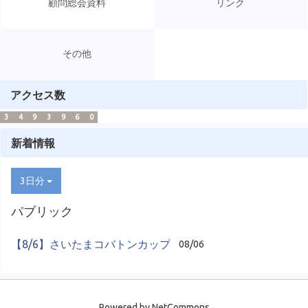
顧問総会資料
リンク
その他
アクセス数
3
4
9
3
9
6
0
新着情報
3日分
パブリック
【8/6】さいたまコバトンカップ
08/06
Powered by NetCommons