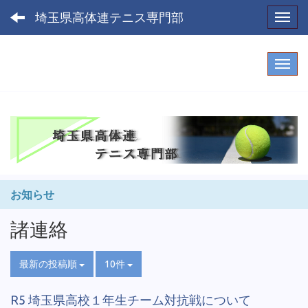
埼玉県高体連テニス専門部
Toggl
お知らせ
諸連絡
最新の投稿順
10件
R5 埼玉県高校１年生チーム対抗戦について