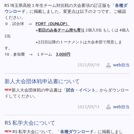
R5 埼玉県高校１年生チーム対抗戦の大会要項の訂正版を「
各種ダ
ウンロード
」に掲載しました。変更点は以下の２つです。ご確認
ください。
９．試合球 →
FORT（DUNLOP）
※
初日のみ各チーム持ち寄り
2個入3缶 もしくは 4個入
2缶
※2日目以降のトーナメントは大会本部で用意しま
す。
10．参加費 → １チーム
3,000円
2023/09/19
web担当
新人大会団体戦申込書について
新人大会団体戦の申込書は「
試合・イベント
」からダウンロー
ドしてください。
2023/09/13
web担当
R5 私学大会について
R5 私学大会について、「
各種ダウンロード
」に掲載しまし