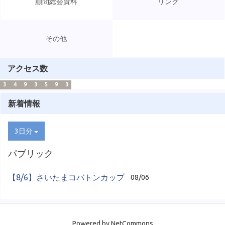
顧問総会資料
リンク
その他
アクセス数
3
4
9
3
5
9
3
新着情報
3日分
パブリック
【8/6】さいたまコバトンカップ
08/06
Powered by NetCommons