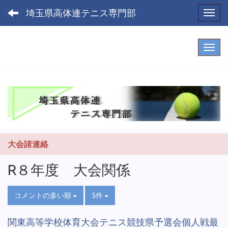
埼玉県高体連テニス専門部
Toggl
大会諸連絡
R８年度 大会関係
コメントの多い順
5件
関東高等学校体育大会テニス競技県予選会個人戦最