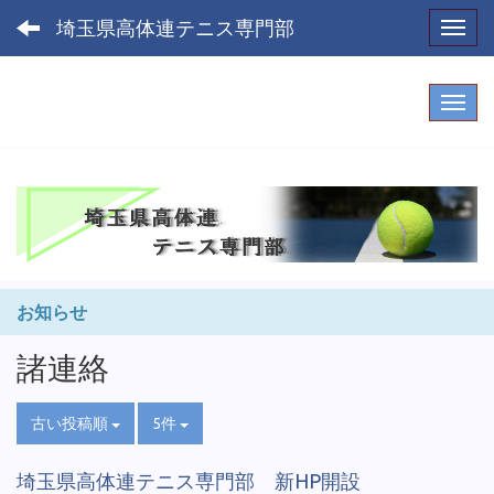
埼玉県高体連テニス専門部
Toggl
お知らせ
諸連絡
古い投稿順
5件
埼玉県高体連テニス専門部 新HP開設