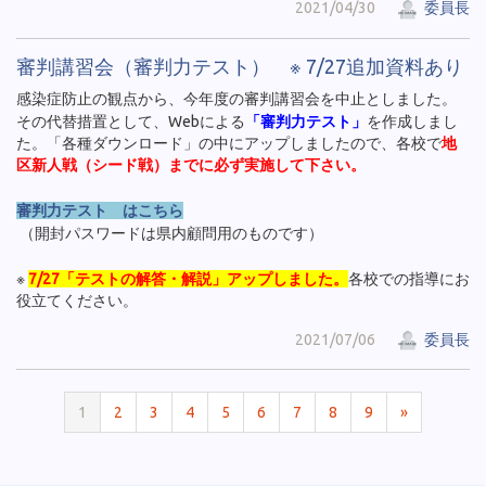
2021/04/30
委員長
審判講習会（審判力テスト） ※ 7/27追加資料あり
感染症防止の観点から、今年度の審判講習会を中止としました。
その代替措置として、Webによる
「審判力テスト」
を作成しまし
た。「各種ダウンロード」の中にアップしましたので、各校で
地
区新人戦（シード戦）までに必ず実施して下さい。
審判力テスト はこちら
（開封パスワードは県内顧問用のものです）
※
7/27「テストの解答・解説」アップしました。
各校での指導にお
役立てください。
2021/07/06
委員長
1
2
3
4
5
6
7
8
9
»