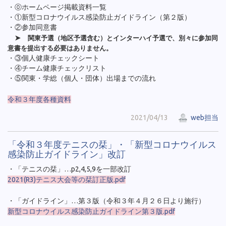
・⓪ホームページ掲載資料一覧
・①新型コロナウイルス感染防止ガイドライン（第２版）
・②参加同意書
➤
関東予選（地区予選含む）とインターハイ予選で、
別々に参加同
意書を提出する必要はありません。
・③個人健康チェックシート
・④チーム健康チェックリスト
・⑤関東・学総（個人・団体）出場までの流れ
令和３年度各種資料
2021/04/13
web担当
「令和３年度テニスの栞」・「新型コロナウイルス
感染防止ガイドライン」改訂
・「テニスの栞」…p2,4,5,9を一部改訂
2021(R3)テニス大会等の栞訂正版.pdf
・「ガイドライン」…第３版（令和３年４月２６日より施行）
新型コロナウイルス感染防止ガイドライン第３版.pdf