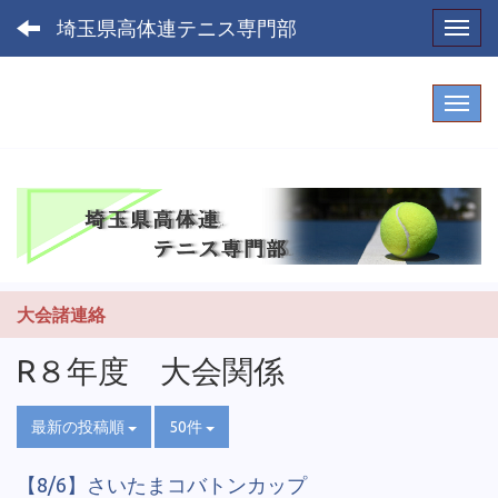
埼玉県高体連テニス専門部
Toggl
大会諸連絡
R８年度 大会関係
最新の投稿順
50件
【8/6】さいたまコバトンカップ