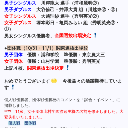
男子シングルス
川岸龍太 選手（浦和麗明②）
男子ダブルス
大谷侑己・井澤大貴 組（川越東②・②）
女子シングルス
大越理紗 選手（秀明英光②）
女子ダブルス
塚本彩日・亀岡みらい 組（秀明英光②・
①）
男女シングルス優勝者、
全国選抜出場決定
●
団体戦（10/31・11/1）関東選抜出場校
男子団体
優勝：浦和学院 準優勝：東京農大三
女子団体
優勝：山村学園 準優勝：秀明英光
上記４校、
関東選抜出場決定
おめでとうございます
今後益々の活躍期待していま
す
個人戦優勝者、団体戦優勝校のコメントを「試合・イベント」に
掲載しました。
11/6、女子団体山村学園渡辺主将の名前を修正しました。大
変失礼いたしました。
個人戦
団体戦