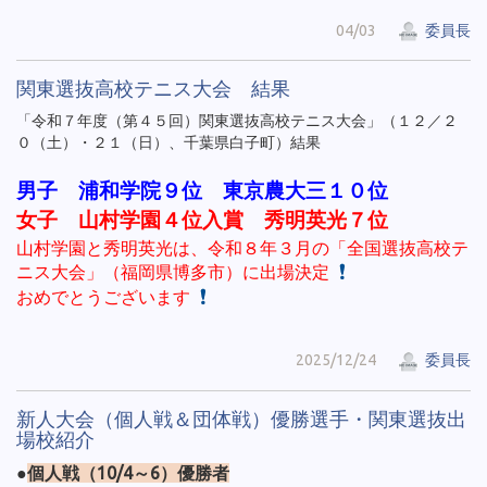
04/03
委員長
関東選抜高校テニス大会 結果
「令和７年度（第４５回）関東選抜高校テニス大会」（１２／２
０（土）・２１（日）、千葉県白子町）結果
男子 浦和学院９位 東京農大三１０位
女子 山村学園４位入賞 秀明英光７位
山村学園と秀明英光は、令和８年３月の「全国選抜高校テ
ニス大会」（福岡県博多市）に出場決定
おめでとうございます
2025/12/24
委員長
新人大会（個人戦＆団体戦）優勝選手・関東選抜出
場校紹介
●
個人戦（10/4～6）優勝者