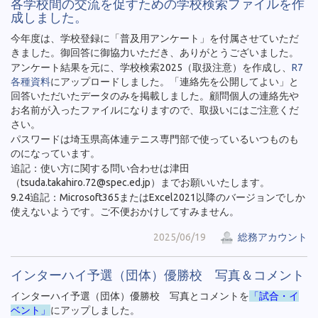
各学校間の交流を促すための学校検索ファイルを作
成しました。
今年度は、学校登録に「普及用アンケート」を付属させていただ
きました。御回答に御協力いただき、ありがとうございました。
アンケート結果を元に、学校検索2025（取扱注意）を作成し、
R7
各種資料
にアップロードしました。「連絡先を公開してよい」と
回答いただいたデータのみを掲載しました。顧問個人の連絡先や
お名前が入ったファイルになりますので、取扱いにはご注意くだ
さい。
パスワードは埼玉県高体連テニス専門部で使っているいつものも
のになっています。
追記：使い方に関する問い合わせは津田
（tsuda.takahiro.72@spec.ed.jp）までお願いいたします。
9.24追記：Microsoft365またはExcel2021以降のバージョンでしか
使えないようです。ご不便おかけしてすみません。
2025/06/19
総務アカウント
インターハイ予選（団体）優勝校 写真＆コメント
インターハイ予選（団体）優勝校 写真とコメントを
「試合・イ
ベント」
にアップしました。