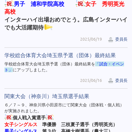
男子 浦和学院高校
女子 秀明英光
高校
インターハイ出場おめでとう。広島インターハイ
でも大活躍期待
2025/06/19
委員長
学校総合体育大会埼玉県予選（団体）最終結果
学校総合体育大会埼玉県予選（団体）最終結果を
「試合・イベン
ト」
にアップしました。
2025/06/16
委員長
関東大会（神奈川）埼玉県選手結果
６／７～９、神奈川県小田原市にて関東大会（団体戦・個人戦）
が実施されました。
個人戦入賞選手
女子シングルス
準優勝 三枝夏子選手（秀明英光）
男子シングルス
第３位 高橋大樹選手（農大三）