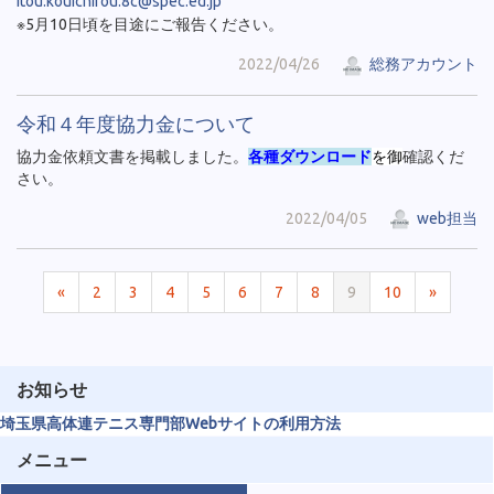
itou.kouichirou.8c@spec.ed.jp
※5月10日頃を目途にご報告ください。
2022/04/26
総務アカウント
令和４年度協力金について
協力金依頼文書を掲載しました。
各種ダウンロード
を御
確認くだ
さい。
2022/04/05
web担当
«
2
3
4
5
6
7
8
9
10
»
お知らせ
埼玉県高体連テニス専門部Webサイトの利用方法
メニュー