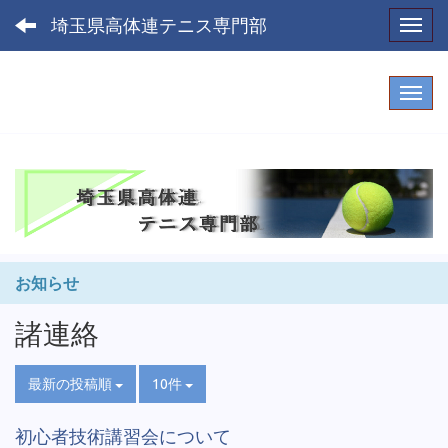
埼玉県高体連テニス専門部
Toggl
お知らせ
諸連絡
最新の投稿順
10件
初心者技術講習会について