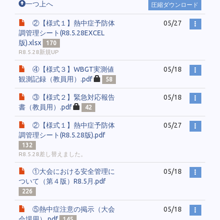
一つ上へ
圧縮ダウンロード
②【様式１】熱中症予防体
05/27
調管理シート(R8.5.28EXCEL
版).xlsx
170
R8.5.28新規UP
④【様式３】WBGT実測値
05/18
観測記録（教員用）.pdf
58
③【様式２】緊急対応報告
05/18
書（教員用）.pdf
42
②【様式１】熱中症予防体
05/27
調管理シート(R8.5.28版).pdf
132
R8.5.28差し替えました。
①大会における安全管理に
05/18
ついて（第４版）R8.5月.pdf
226
⑤熱中症注意の掲示（大会
05/18
会場用）.pdf
145