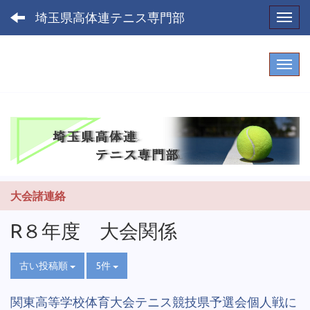
埼玉県高体連テニス専門部
Toggl
大会諸連絡
R８年度 大会関係
古い投稿順
5件
関東高等学校体育大会テニス競技県予選会個人戦に