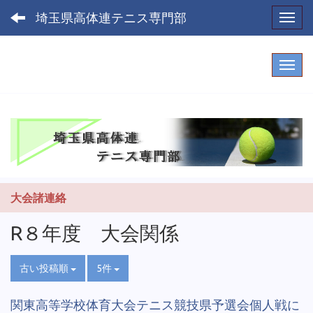
埼玉県高体連テニス専門部
Toggl
大会諸連絡
R８年度 大会関係
古い投稿順
5件
関東高等学校体育大会テニス競技県予選会個人戦に