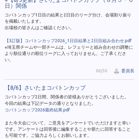
日）関係
コバトンカップ1日目の結果と2日目のリーグ分け、会場割り振り
を掲載いたします。
出場校の皆さんはご確認ください。
【3訂版】コバトンカップ2026_1日目結果と2日目組み合わせ.pdf
※埼玉県チームや一部チームは、レフェリーと組み合わせの調整に
より順位通りの順位リーグに入っておりません。ご了承くださ
い。
06/30
委員長
【8/6】さいたまコバトンカップ
コバトンカップ2日間、関係者の皆様ありがとうございました。
今回の結果は下記データの通りとなりました。
コバトンカップ2026最終結果.pdf
また今大会について、ご意見をアンケートでいただけますと幸い
です。アンケートは回答後に編集することや新たに回答すること
も可能です。ご協力よろしくお願いします。