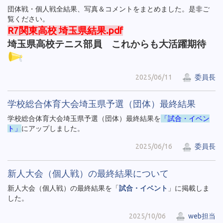
団体戦・個人戦全結果、写真＆コメントをまとめました。是非ご
覧ください。
R7関東高校 埼玉県結果.pdf
埼玉県高校テニス部員 これからも大活躍期待
2025/06/11
委員長
学校総合体育大会埼玉県予選（団体）最終結果
学校総合体育大会埼玉県予選（団体）最終結果を
「試合・イベン
ト」
にアップしました。
2025/06/16
委員長
新人大会（個人戦）の最終結果について
新人大会（個人戦）の最終結果を「
試合・イベント
」に掲載しま
した。
2025/10/06
web担当