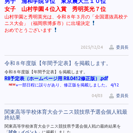
男子 浦和学院９位 東京農大三１０位
女子 山村学園４位入賞 秀明英光７位
山村学園と秀明英光は、令和８年３月の「全国選抜高校テ
ニス大会」（福岡県博多市）に出場決定
おめでとうございます
2025/12/24
委員長
令和８年度版【年間予定表】を掲載します。
令和８年度版【年間予定表】を掲載します。
R8予定表（ホームページ用 R8.0412修正版）.pdf
※一部日程に誤りがあり、修正版を掲載しました。 4/12
04/03
委員長
関東高等学校体育大会テニス競技県予選会個人戦最
終結果
関東高等学校体育大会テニス競技県予選会個人戦の最終結果を
「
試合・イベント
」に掲載しました。