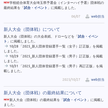
学校総合体育大会埼玉県予選会（インターハイ予選）団体戦の
最終結果を「
試合・イベント
」に掲載しました。
06/07
web担当
新人大会（団体戦）について
新人大会（団体戦）の大会表紙、ドローなどを「
試合・イベン
ト
」に掲載しました。
10/28 「2025_新人団体登録選手一覧（女子）訂正版」を掲載
しました。
10/29 「2025_新人団体登録選手一覧（男子）訂正版」を掲載
しました。
10/31 「2025_新人団体登録選手一覧（男子）再訂正版」を掲
載しました。
2025/10/27
web担当
新人大会（団体戦）の最終結果について
新人大会（団体戦）の最終結果を「
試合・イベント
」に掲載し
ました。