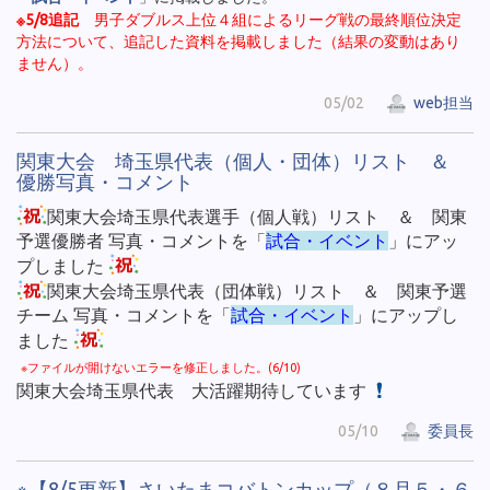
※5/8追記
男子ダブルス上位４組によるリーグ戦の最終順位決定
方法について、追記した資料を掲載しました（結果の変動はあり
ません）。
05/02
web担当
関東大会 埼玉県代表（個人・団体）リスト ＆
優勝写真・コメント
関東大会埼玉県代表選手（個人戦）リスト ＆ 関東
予選優勝者 写真・コメントを「
試合・イベント
」にアッ
プしました
関東大会埼玉県代表（団体戦）リスト ＆ 関東予選
チーム 写真・コメントを「
試合・イベント
」にアップし
ました
※ファイルが開けないエラーを修正しました。(6/10)
関東大会埼玉県代表 大活躍期待しています
05/10
委員長
※【8/5更新】さいたまコバトンカップ（８月５・６