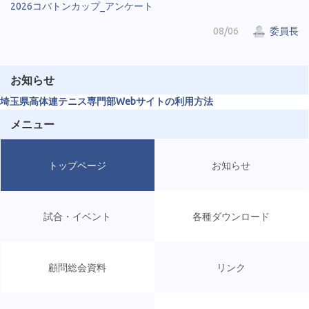
2026コバトンカップ_アンケート
08/06
委員長
お知らせ
埼玉県高体連テニス専門部Webサイトの利用方法
メニュー
トップページ
お知らせ
試合・イベント
各種ダウンロード
顧問総会資料
リンク