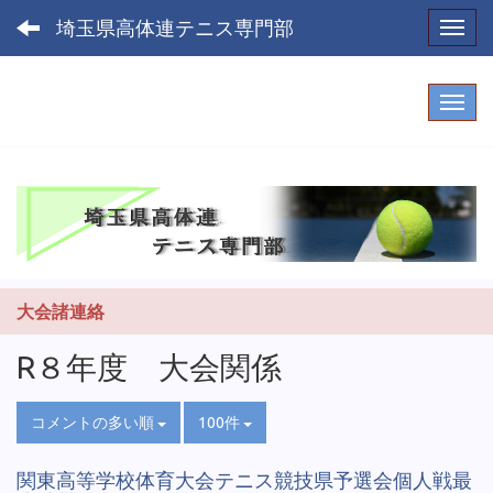
埼玉県高体連テニス専門部
Toggl
大会諸連絡
R８年度 大会関係
コメントの多い順
100件
関東高等学校体育大会テニス競技県予選会個人戦最