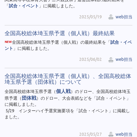
「
試合・イベント
」に掲載しました。
2025/05/19
web担当
全国高校総体埼玉県予選（個人戦）最終結果
全国高校総体埼玉県予選（個人戦）の最終結果を「
試合・イベ
ント
」に掲載しました。
2025/06/02
web担当
全国高校総体埼玉県予選（個人戦）、全国高校総体
埼玉県予選（団体戦）について
個人戦
全国高校総体埼玉県予選（
）のドロー、全国高校総体埼玉
団体戦
県予選（
）のドロー、大会表紙などを「試合・イベント」
に掲載しました。
5/29 インターハイ予選実施要項を「試合・イベント」に掲載し
ました。
2025/05/27
web担当