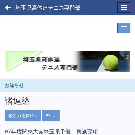
埼玉県高体連テニス専門部
Toggl
お知らせ
諸連絡
最新の投稿順
5件
R7年度関東大会埼玉県予選 実施要項