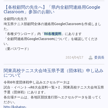
【各校顧問の先生へ】「県内全顧問連絡用Google
Classroom」参加のお願い
全顧問の先生方
埼玉県テニス部顧問全体の連絡用GoogleClassroomを作成しまし
た。
「各種ダウンロード」内「
R6各種資料
」にあります
「全顧問連絡用GoogleClassroomについて」を確認してくださ
い。
（要パスワード）
2024/04/27
委員長
関東高校テニス大会埼玉県予選（団体戦）申し込み
について
令和6年度団体戦申し込みエクセルデータは
試合・イベント→R6大会資料一覧 > 2．関東高校テニス大会埼玉県
予選（団体戦）にあります。
各出場チームは、各地区競技進行部へエクセルデータを送ってく
ださい。
http://kobaton-