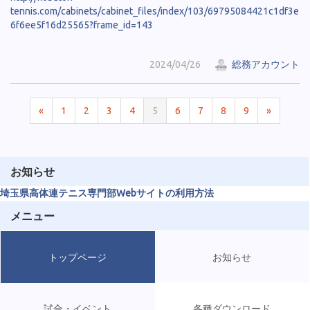
tennis.com/cabinets/cabinet_files/index/103/69795084421c1df3e
6f6ee5f16d25565?frame_id=143
2024/04/26
総務アカウント
«
1
2
3
4
5
6
7
8
9
»
お知らせ
埼玉県高体連テニス専門部Webサイトの利用方法
メニュー
トップページ
お知らせ
試合・イベント
各種ダウンロード