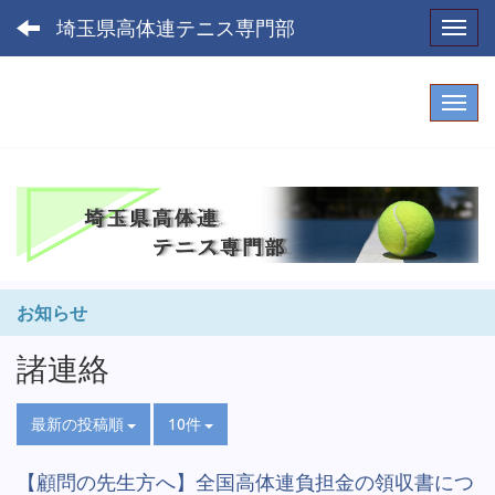
埼玉県高体連テニス専門部
Toggl
お知らせ
諸連絡
最新の投稿順
10件
【顧問の先生方へ】全国高体連負担金の領収書につ