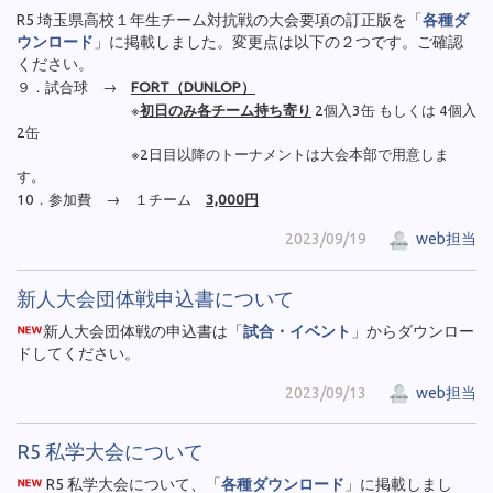
R5 埼玉県高校１年生チーム対抗戦の大会要項の訂正版を「
各種ダ
ウンロード
」に掲載しました。変更点は以下の２つです。ご確認
ください。
９．試合球 →
FORT（DUNLOP）
※
初日のみ各チーム持ち寄り
2個入3缶 もしくは 4個入
2缶
※2日目以降のトーナメントは大会本部で用意しま
す。
10．参加費 → １チーム
3,000円
2023/09/19
web担当
新人大会団体戦申込書について
新人大会団体戦の申込書は「
試合・イベント
」からダウンロー
ドしてください。
2023/09/13
web担当
R5 私学大会について
R5 私学大会について、「
各種ダウンロード
」に掲載しまし