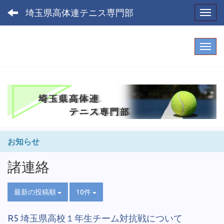
埼玉県高体連テニス専門部
Toggl
お知らせ
諸連絡
最新の投稿順
10件
R5 埼玉県高校１年生チーム対抗戦について