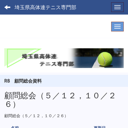
埼玉県高体連テニス専門部
Toggl
R8 顧問総会資料
顧問総会（５／１２，１０／２
６）
顧問総会（５／１２，１０／２６）