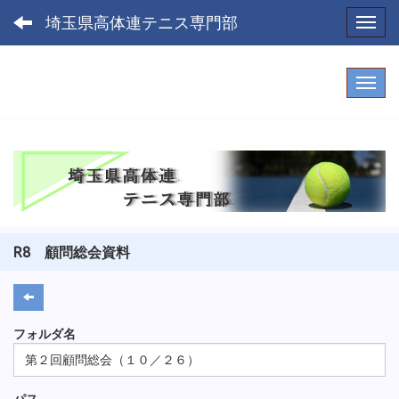
埼玉県高体連テニス専門部
Toggl
R8 顧問総会資料
フォルダ名
第２回顧問総会（１０／２６）