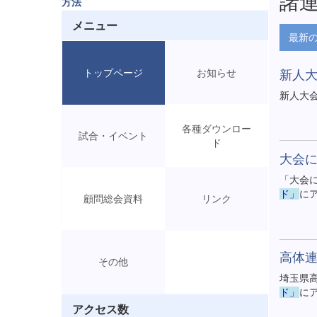
諸
方法
メニュー
最新
トップページ
お知らせ
新人
新人大
各種ダウンロー
試合・イベント
ド
大会
「大会
ド」
に
顧問総会資料
リンク
高体
その他
埼玉県
ド」
に
アクセス数