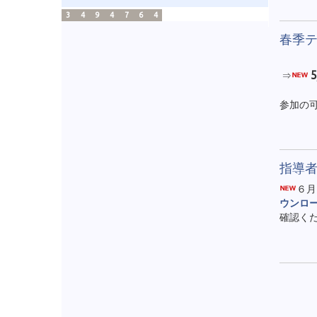
3
4
9
4
7
6
4
春季
⇒
参加の
指導
６月
ウンロ
確認くだ