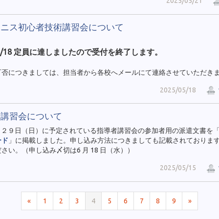
2025/05/21
テニス初心者技術講習会について
5/18 定員に達しましたので受付を終了します。
可否につきましては、担当者から各校へメールにて連絡させていただき
2025/05/18
者講習会について
 ２９日（日）に予定されている指導者講習会の参加者用の派遣文書を
ード
」に掲載しました。申し込み方法につきましても記載されておりま
さい。（申し込み〆切は6 月 18 日（水））
2025/05/15
«
1
2
3
4
5
6
7
8
9
»