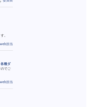
委員長
ます。
web担当
「
各種ダ
すのでご
web担当