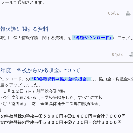
日メールで通知されます。
05/02
情報保護に関する資料
年度用「個人情報保護に関する資料」を
「各種ダウンロード」
にアップ
04/22
８年度 各校からの徴収金について
ダウンロード」の
「R8各種資料→協力金•負担金」
に、協力金・負担金の
文書をアップしました。
･･５月１２日（火）顧問総会受付時
･･今年度部員がいる（＝学校登録をした）すべての学校
･･①「協力金」＋②「全国高体連テニス専門部負担金」
･･･
方の学校登録の学校→①５６００円＋②１４００円＝合計７０００円
方の学校登録の学校→①５３００円＋②７００円＝合計６０００円