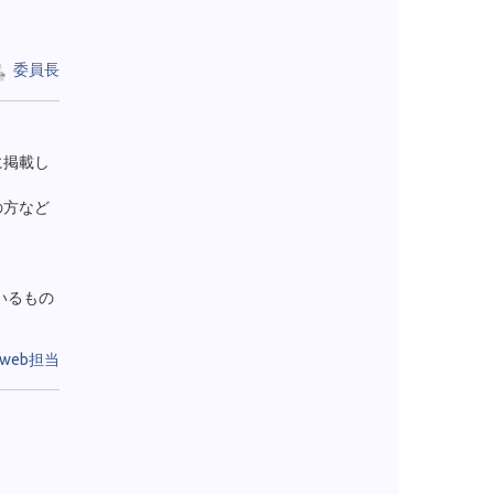
委員長
に掲載し
の方など
いるもの
web担当