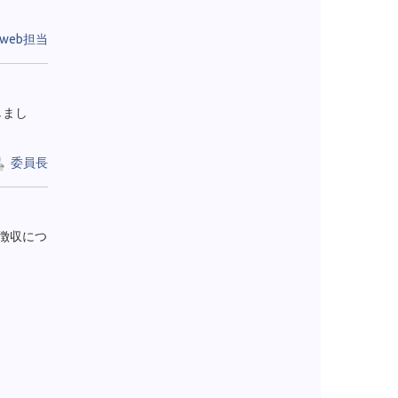
web担当
しまし
委員長
徴収につ