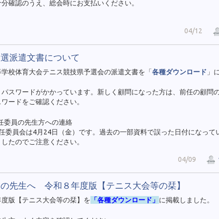
十分確認のうえ、総会時にお支払いください。
04/12
予選派遣文書について
等学校体育大会テニス競技県予選会の派遣文書を「
各種ダウンロード
」
。
】パスワードがかかっています。新しく顧問になった方は、前任の顧問
スワードをご確認ください。
常任委員の先生方への連絡
常任委員会は4月24日（金）です。過去の一部資料で誤った日付になって
ましたのでご注意ください。
04/09
問の先生へ 令和８年度版【テニス大会等の栞】
年度版【テニス大会等の栞】を
「各種ダウンロード」
に掲載しました。