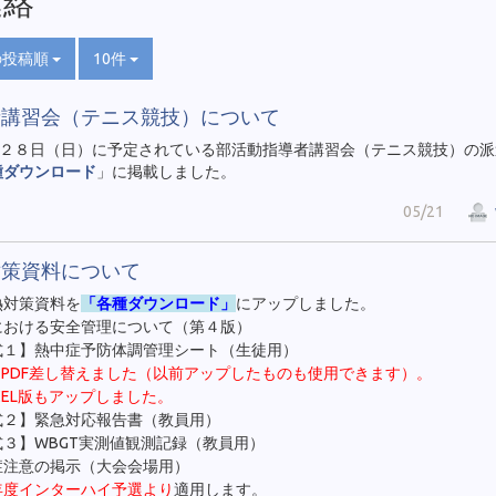
連絡
の投稿順
10件
者講習会（テニス競技）について
２８日（日）に予定されている部活動指導者講習会（テニス競技）の派
種ダウンロード
」に掲載しました。
05/21
対策資料について
熱対策資料を
「各種ダウンロード」
にアップしました。
における安全管理について（第４版）
式１】熱中症予防体調管理シート（生徒用）
28 PDF差し替えました（以前アップしたものも使用できます）。
EL版もアップしました。
式２】緊急対応報告書（教員用）
３】WBGT実測値観測記録（教員用）
症注意の掲示（大会会場用）
年度インターハイ予選より
適用します。