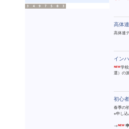
3
4
9
7
5
8
3
高体
高体連
イン
学校
選）の
初心
春季の
※申し込
→