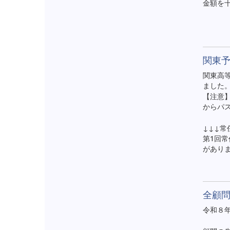
金額を
関東
関東高
ました
【注意
からパ
↓↓↓
第1回
があり
全顧
令和８