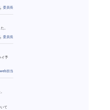
委員長
した。
委員長
ハイ予
web担当
た。
ついて