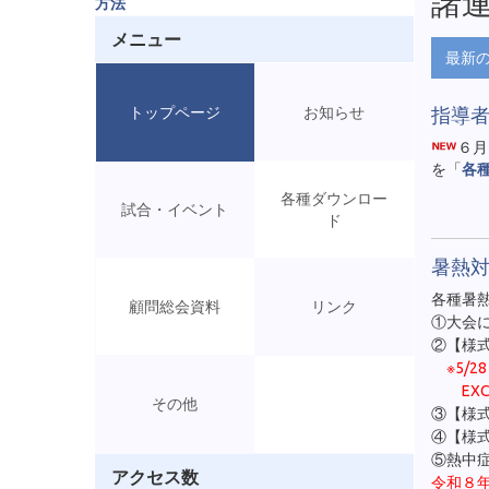
諸
方法
メニュー
最新
トップページ
お知らせ
指導
６月
を「
各
各種ダウンロー
試合・イベント
ド
暑熱
各種暑
顧問総会資料
リンク
①大会
②【様
※5/
EXC
その他
③【様
④【様式
⑤熱中
アクセス数
令和８