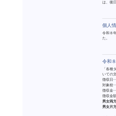
は、後
個人
令和８
た。
令和
「各種
いての
徴収日･
対象校･
徴収金･
徴収金額
男女両
男女片