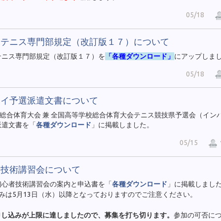
05/18
連テニス専門部規定（改訂版１７）について
テニス専門部規定（改訂版１７）を
「各種ダウンロード」
にアップしま
05/18
ハイ予選派遣文書について
総合体育大会 兼 全国高等学校総合体育大会テニス競技県予選会（イン
派遣文書を「
各種ダウンロード
」に掲載しました。
05/15
者技術講習会について
初心者技術講習会の案内と申込書を「
各種ダウンロード
」に掲載しまし
みは5月13日（水）以降となっておりますのでご注意ください。
申し込みが上限に達しましたので、募集を打ち切ります。
参加の可否に