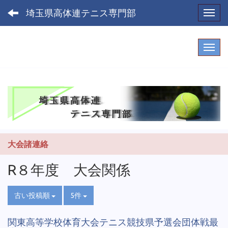
埼玉県高体連テニス専門部
Toggl
大会諸連絡
R８年度 大会関係
古い投稿順
5件
関東高等学校体育大会テニス競技県予選会団体戦最