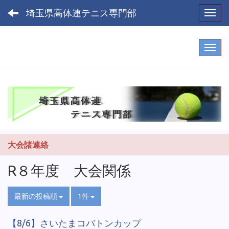
埼玉県高体連テニス専門部
Toggl
大会諸連絡
R８年度 大会関係
最新の投稿順
1件
【8/6】さいたまコバトンカップ