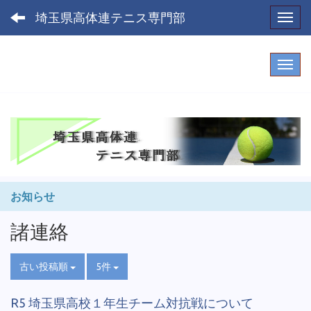
埼玉県高体連テニス専門部
Toggl
お知らせ
諸連絡
古い投稿順
5件
R5 埼玉県高校１年生チーム対抗戦について