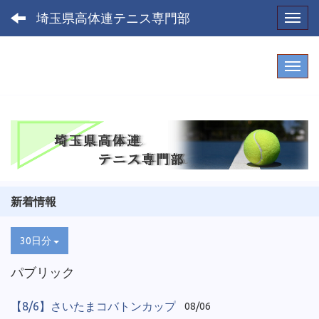
埼玉県高体連テニス専門部
Toggl
新着情報
30日分
パブリック
【8/6】さいたまコバトンカップ
08/06