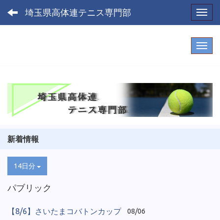
埼玉県高体連テニス専門部
Toggl
新着情報
14日分
パブリック
【8/6】さいたまコバトンカップ
08/06