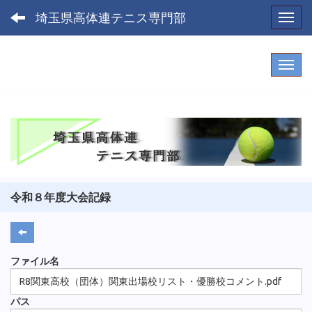
埼玉県高体連テニス専門部
Toggl
令和８年度大会記録
ファイル名
R8関東高校（団体）関東出場校リスト・優勝校コメント.pdf
パス