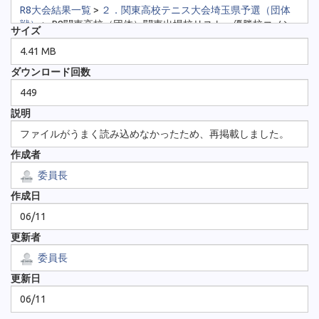
R8大会結果一覧
>
２．関東高校テニス大会埼玉県予選（団体
戦）
>
R8関東高校（団体）関東出場校リスト・優勝校コメン
サイズ
ト.pdf
4.41 MB
ダウンロード回数
449
説明
ファイルがうまく読み込めなかったため、再掲載しました。
作成者
委員長
作成日
06/11
更新者
委員長
更新日
06/11