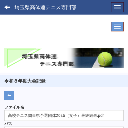
埼玉県高体連テニス専門部
Toggl
令和８年度大会記録
ファイル名
高校テニス関東県予選団体2026（女子）最終結果.pdf
パス