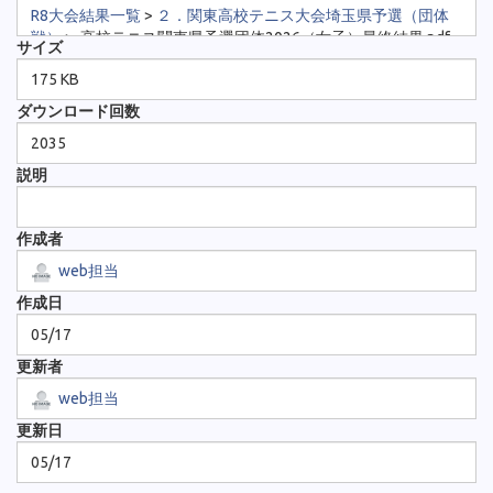
R8大会結果一覧
>
２．関東高校テニス大会埼玉県予選（団体
戦）
>
高校テニス関東県予選団体2026（女子）最終結果.pdf
サイズ
175 KB
ダウンロード回数
2035
説明
作成者
web担当
作成日
05/17
更新者
web担当
更新日
05/17