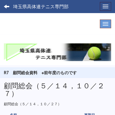
埼玉県高体連テニス専門部
Toggl
R7 顧問総会資料 ※前年度のものです
顧問総会（５／１４，１０／２
７）
顧問総会（５／１４，１０／２７）