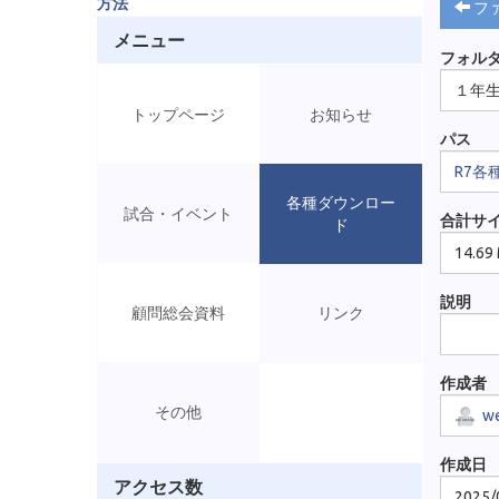
方法
フ
メニュー
フォル
１年
トップページ
お知らせ
パス
R7各
各種ダウンロー
試合・イベント
合計サ
ド
14.69
説明
顧問総会資料
リンク
作成者
その他
w
作成日
アクセス数
2025/