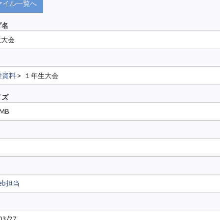
ァイル一覧へ
ダ名
生大会
種資料
>
１年生大会
イズ
 MB
eb担当
03/27