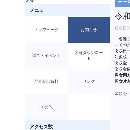
方法
一
メニュー
令
投稿日時:
トップページ
お知らせ
「各種
いての
徴収日･
各種ダウンロー
試合・イベント
対象校･
ド
徴収金･
徴収金額
男女両
顧問総会資料
リンク
男女片
金額を
その他
アクセス数