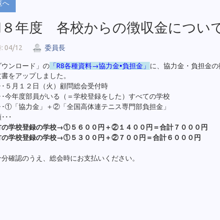
覧へ
和８年度 各校からの徴収金につい
 04/12
委員長
ダウンロード」の
「R8各種資料→協力金•負担金」
に、協力金・負担金の
文書をアップしました。
･･５月１２日（火）顧問総会受付時
･･今年度部員がいる（＝学校登録をした）すべての学校
･･①「協力金」＋②「全国高体連テニス専門部負担金」
･･･
方の学校登録の学校→①５６００円＋②１４００円＝合計７０００円
方の学校登録の学校→①５３００円＋②７００円＝合計６０００円
十分確認のうえ、総会時にお支払いください。