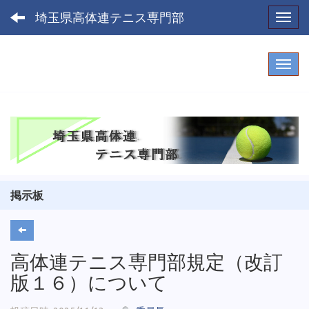
埼玉県高体連テニス専門部
Toggl
掲示板
高体連テニス専門部規定（改訂
版１６）について