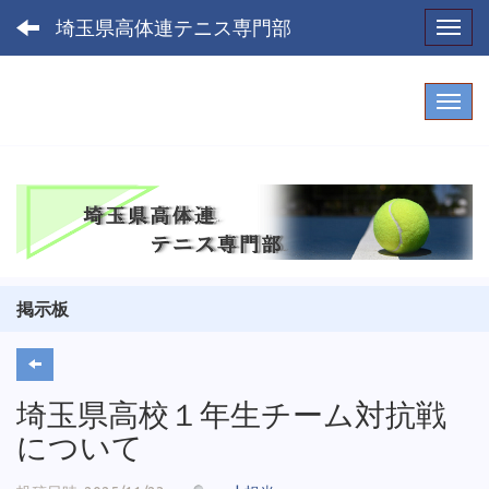
埼玉県高体連テニス専門部
Toggl
掲示板
埼玉県高校１年生チーム対抗戦
について